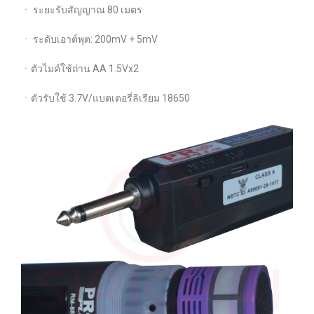
ㆍ ระยะรับสัญญาณ 80 เมตร
ㆍ ระดับเอาต์พุต: 200mV + 5mV
ㆍตัวไมค์ใช้ถ่าน AA 1.5Vx2
ㆍตัวรับใช้ 3.7V/แบตเตอรี่ลิเรียม 18650