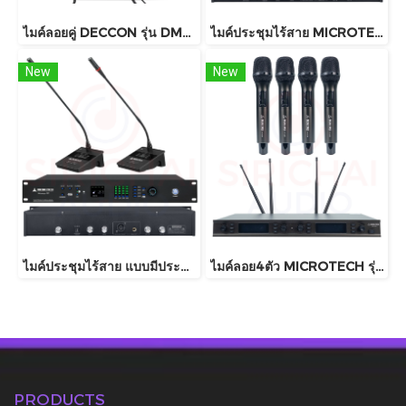
ไมค์ลอยคู่ DECCON รุ่น DM333
ไมค์ประชุมไร้สาย MICROTECH รุ่น Microsys G1 , G2 , G3
New
New
ไมค์ประชุมไร้สาย แบบมีประธาน MICROTECH รุ่น MICROSYS (มีแบตเตอรีในตัว)
ไมค์ลอย4ตัว MICROTECH รุ่น MT333A (4CH)
PRODUCTS