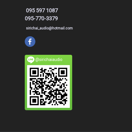
095 597 1087
095-770-3379
sirichai_audio@hotmail.com
@sirichaiaudio