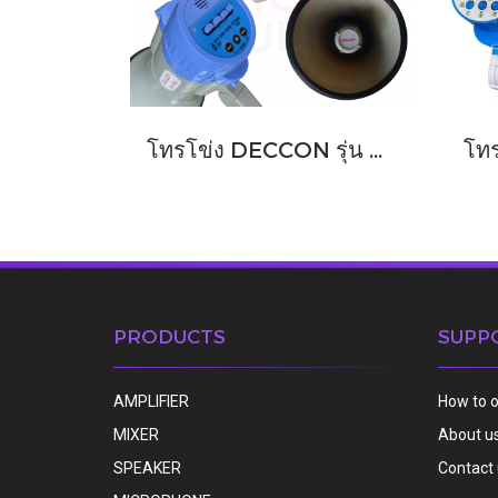
โทรโข่ง DECCON รุ่น MG-1002B
PRODUCTS
SUPP
AMPLIFIER
How to 
MIXER
About u
SPEAKER
Contact