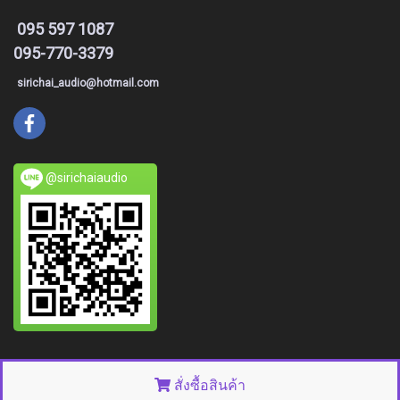
095 597 1087
095-770-3379
sirichai_audio@hotmail.com
@sirichaiaudio
© Copyright 2015 All right reserved. MakeWebEasy.com
สั่งซื้อสินค้า