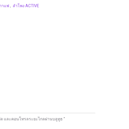
นกาแฟ
,
ลำโพง ACTIVE
มชัด และคอนโทรลระยะไกลผ่านบลูทูธ ”