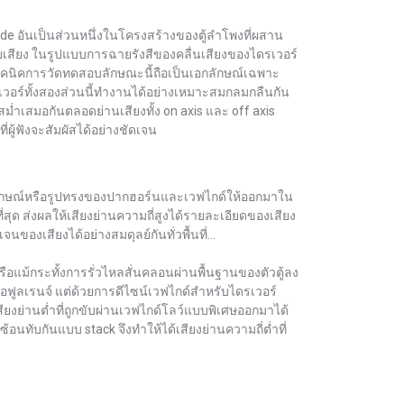
de อันเป็นส่วนหนึ่งในโครงสร้างของตู้ลำโพงที่ผสาน
สียง ในรูปแบบการฉายรังสีของคลื่นเสียงของไดรเวอร์
เทคนิคการวัดทดสอบลักษณะนี้ถือเป็นเอกลักษณ์เฉพาะ
รเวอร์ทั้งสองส่วนนี้ทำงานได้อย่างเหมาะสมกลมกลืนกัน
ม่ำเสมอกันตลอดย่านเสียงทั้ง on axis และ off axis
ี่ผู้ฟังจะสัมผัสได้อย่างชัดเจน
์รูปลักษณ์หรือรูปทรงของปากฮอร์นและเวฟไกด์ให้ออกมาใน
ด ส่งผลให้เสียงย่านความถี่สูงได้รายละเอียดของเสียง
องเสียงได้อย่างสมดุลย์กันทั่วพื้นที่...
ือแม้กระทั้งการรั่วไหลสั่นคลอนผ่านพื้นฐานของตัวตู้ลง
รือฟูลเรนจ์ แต่ด้วยการดีไซน์เวฟไกด์สำหรับไดรเวอร์
สียงย่านต่ำที่ถูกขับผ่านเวฟไกด์โลว์แบบพิเศษออกมาได้
งซ้อนทับกันแบบ stack จึงทำให้ได้เสียงย่านความถี่ต่ำที่