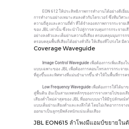
EON 612 ให้ประสิทธิภาพการทำงานได้อย่างดีเยี่ยมตลอ
การทำงานอย่างเหมาะสมลงตัวกับไดรเวอร์ ซึ่งทีมวิศ
ความถี่สูงและความถี่ต่ำ ที่ได้จำลองสภาพการกระจายเ
ของ JBL เท่านั้น ซึ่งจะนำไปสู่การควบคุมการกระจายเสี
อย่างลงตัวและเต็มย่านความถี่เสียง ครอบคลุมมุมการกระ
ครอบคลุมพื้นที่เสียงได้อย่างทั่วถึง ให้เสียงที่โปร่งใส 
Coverage Waveguide
Image Control Waveguide
เพื่อต้องการเพิ่มเสีย
แบบเฉพาะของ JBL เพื่อต้องการคอนโทรลการกระจายเสียง
ที่สูงขึ้นและทิศทางที่แม่นยำมากขึ้น ทำให้ในพื้นที่การ
Low Frequency Waveguide
เพื่อต้องการให้ได้มา
สู่พื้นดิน อันเป็นสามเหตหลักๆของการจางหายไปของเสียงใ
เสียงต่ำใหม่ล่าสุดของ JBL ที่ออกแบบมาให้มีรูปลักษณ์ห
แบบเต็มย่านเสียงต่ำและลงลึกได้ โดยไม่เกิดอาการจางหายผ่า
ออกมาเป็นลูกๆมีพลังหนักแน่นเต็มเสียง
JBL EON615 ลำโพงมีแอมป์ขยายในต