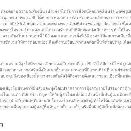
ดย่านความถี่เสียงนั้น เนื่องจากได้รับการดีไซน์ท่อนำคลื่นหรือ wavegui
วะกรผู้ออกแบบของ JBL ได้ทำการทดสอบประสิทธิภาพและลักษณะการกระจายเ
สียงมากถึง 36 ลักษณะความแตกต่างของเสียงที่ผ่าน waveguide ออกมา ซึ่ง
ยงของไดรเวอร์ย่านสูงและไดรเวอร์ย่านต่ำที่จัดตัดแบ่งเสียงต่างๆ ทำให้ได
จายเสียงในแนวนอนที่ 100 องศา และแนวตั้งที่ 60 องศา ให้คุณภาพเสียงที่ส
มีความชัดเจน ให้การตอบสนองเสียงที่ราบเรียบเท่ากันตลอดพื้นที่ครอบคลุมเสียงท
งในย่านความถี่สูงให้มีรายละเอียดของเสียงมากที่สุด JBL จึงได้มีการดีไซน
ออกทางปากฮอร์นทั้งในแนวตั้งและแนวนอนที่มีแพตเทิร์นที่แม่นยำมากที่สุ
ครอบคลุมถึงของเสียงนั้น สามารถสัมผัสได้ถึงความดังและรายละเอียดที่คมชัดเจนข
ของเสียงในย่านต่ำที่มีพลังและพุ่งโดยปราศจากการฟุ้งกระจายไปรอบๆตัวตู้ หร
นย่านต่ำ ที่มักสร้างปัญหาให้กับตู้ลำโพงเมื่อต้องทำหน้าที่เป็นตู้เมนพีเอห
รือร่องนำเสียงพิเศษที่ผสานกับโครงสร้างหลักของตัวตู้ ทำให้ได้ผลลัพท์ของเ
นพื้นฐานของตู้ลงสู่พื้นดิน, ขาตั้ง, เสาตั้ง, หรือพื้นผิวตู้อีกใบเมื่อต้องวา
ัว