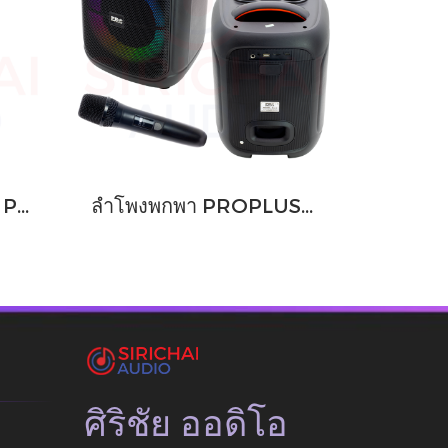
ลำโพง ACTIVE คอลั่ม PROPLUS รุ่น UZ12
ลำโพงพกพา PROPLUS รุ่น GA8 บลูทูธ
ศิริชัย ออดิโอ