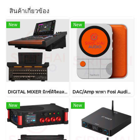
สินค้าเกี่ยวข้อง
New
New
DIGITAL MIXER มิกซ์ดิจิตอล Behringer รุ่น WING COMPACT
DAC/Amp พกพา Fosi Audio รุ่น MD3 ชิปDAC เรือธง ESS ES9039Q2M
New
New