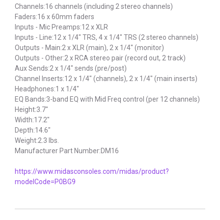
Channels:16 channels (including 2 stereo channels)
Faders:16 x 60mm faders
Inputs - Mic Preamps:12 x XLR
Inputs - Line:12 x 1/4" TRS, 4 x 1/4" TRS (2 stereo channels)
Outputs - Main:2 x XLR (main), 2 x 1/4" (monitor)
Outputs - Other:2 x RCA stereo pair (record out, 2 track)
Aux Sends:2 x 1/4" sends (pre/post)
Channel Inserts:12 x 1/4" (channels), 2 x 1/4" (main inserts)
Headphones:1 x 1/4"
EQ Bands:3-band EQ with Mid Freq control (per 12 channels)
Height:3.7"
Width:17.2"
Depth:14.6"
Weight:2.3 lbs.
Manufacturer Part Number:DM16
https://www.midasconsoles.com/midas/product?
modelCode=P0BG9