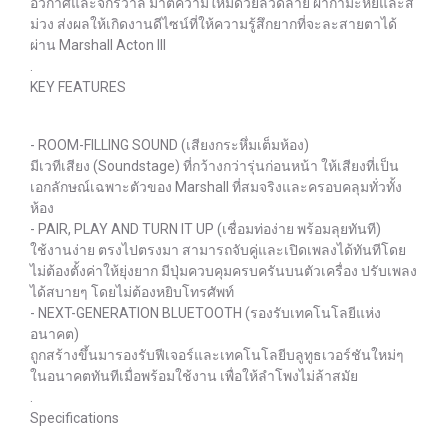
อวกาศและจักรวาล มาตีความใหม่ด้วยลวดลาย ผ้ากำมะหยี่และสี
ม่วง ส่งผลให้เกิดงานดีไซน์ที่ให้ความรู้สึกยากที่จะละสายตาได้
ผ่าน Marshall Acton III
.
KEY FEATURES
- ROOM-FILLING SOUND (เสียงกระหึ่มเต็มห้อง)
มีเวทีเสียง (Soundstage) ที่กว้างกว่ารุ่นก่อนหน้า ให้เสียงที่เป็น
เอกลักษณ์เฉพาะตัวของ Marshall ที่สมจริงและครอบคลุมทั่วทั้ง
ห้อง
- PAIR, PLAY AND TURN IT UP (เชื่อมท่อง่าย พร้อมลุยทันที)
ใช้งานง่าย ตรงไปตรงมา สามารถจับคู่และเปิดเพลงได้ทันทีโดย
ไม่ต้องตั้งค่าให้ยุ่งยาก มีปุ่มควบคุมครบครันบนตัวเครื่อง ปรับเพลง
ได้สบายๆ โดยไม่ต้องหยิบโทรศัพท์
- NEXT-GENERATION BLUETOOTH (รองรับเทคโนโลยีแห่ง
อนาคต)
ถูกสร้างขึ้นมารองรับฟีเจอร์และเทคโนโลยีบลูทูธเวอร์ชันใหม่ๆ
ในอนาคตทันทีเมื่อพร้อมใช้งาน เพื่อให้ลำโพงไม่ล้าสมัย
.
Specifications