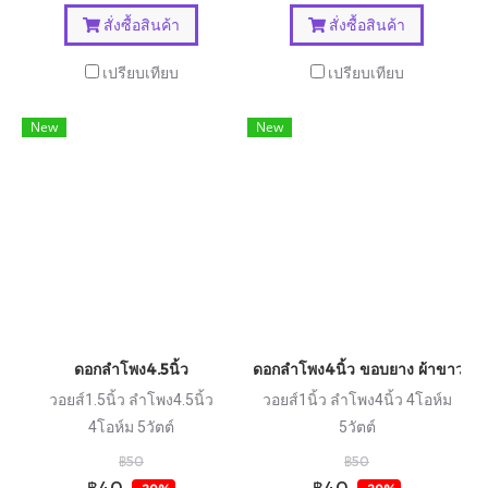
สั่งซื้อสินค้า
สั่งซื้อสินค้า
เปรียบเทียบ
เปรียบเทียบ
New
New
ดอกลำโพง4.5นิ้ว
ดอกลำโพง4นิ้ว ขอบยาง ผ้าขาว
วอยส์1.5นิ้ว ลำโพง4.5นิ้ว
วอยส์1นิ้ว ลำโพง4นิ้ว 4โอห์ม
4โอห์ม 5วัตต์
5วัตต์
฿50
฿50
฿40
฿40