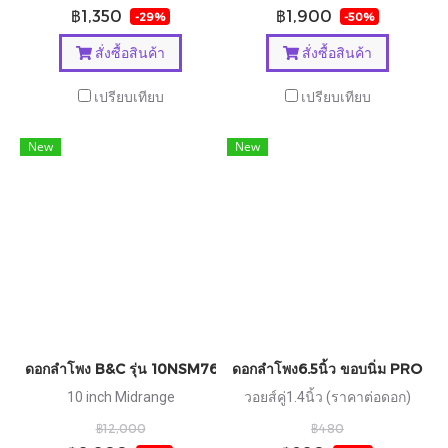
฿1,350
฿1,900
-29%
-50%
สั่งซื้อสินค้า
สั่งซื้อสินค้า
เปรียบเทียบ
เปรียบเทียบ
New
New
ดอกลำโพง B&C รุ่น 10NSM76
ดอกลำโพง6.5นิ้ว ขอบนิ่ม PROPLUS
10 inch Midrange
วอยส์คู่1.4นิ้ว (ราคาต่อดอก)
฿12,000
฿480