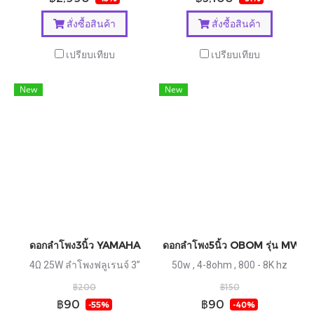
สั่งซื้อสินค้า
สั่งซื้อสินค้า
เปรียบเทียบ
เปรียบเทียบ
New
New
ดอกลำโพง3นิ้ว YAMAHA
ดอกลำโพง5นิ้ว OBOM รุ่น MW5
4Ω 25W ลำโพงฟลูเรนจ์ 3”
50w , 4-8ohm , 800 - 8K hz
฿200
฿150
฿90
฿90
-55%
-40%