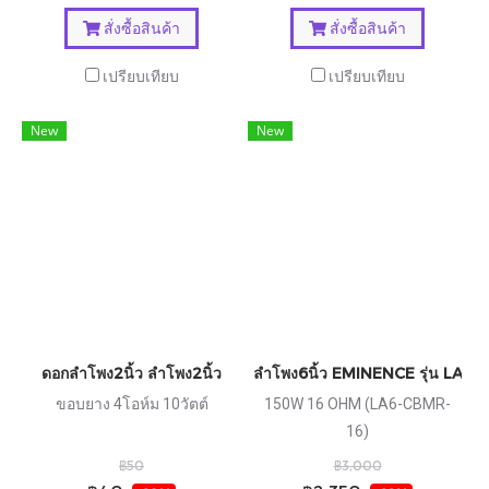
สั่งซื้อสินค้า
สั่งซื้อสินค้า
เปรียบเทียบ
เปรียบเทียบ
New
New
ดอกลำโพง2นิ้ว ลำโพง2นิ้ว
ลำโพง6นิ้ว EMINENCE รุ่น LA6
ขอบยาง 4โอห์ม 10วัตต์
150W 16 OHM (LA6-CBMR-
16)
฿50
฿3,000