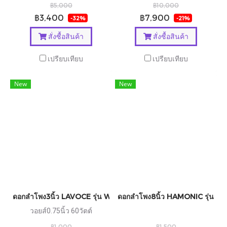
฿5,000
฿10,000
฿3,400
฿7,900
-32%
-21%
สั่งซื้อสินค้า
สั่งซื้อสินค้า
เปรียบเทียบ
เปรียบเทียบ
New
New
ดอกลำโพง3นิ้ว LAVOCE รุ่น WSF030.70
ดอกลำโพง8นิ้ว HAMONIC รุ่น ES
วอยส์0.75นิ้ว 60วัตต์
฿1,000
฿1,500