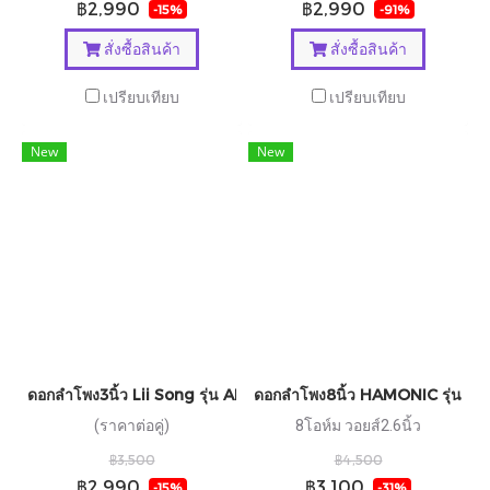
฿2,990
฿2,990
-15%
-91%
สั่งซื้อสินค้า
สั่งซื้อสินค้า
เปรียบเทียบ
เปรียบเทียบ
New
New
ดอกลำโพง3นิ้ว Lii Song รุ่น AL3
ดอกลำโพง8นิ้ว HAMONIC รุ่น H
(ราคาต่อคู่)
8โอห์ม วอยส์2.6นิ้ว
฿3,500
฿4,500
฿2,990
฿3,100
-15%
-31%