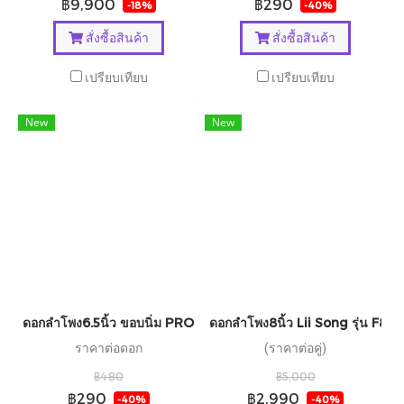
฿9,900
฿290
-18%
-40%
สั่งซื้อสินค้า
สั่งซื้อสินค้า
เปรียบเทียบ
เปรียบเทียบ
New
New
ดอกลำโพง6.5นิ้ว ขอบนิ่ม PROPLUS รุ่น ADventure 6.5x
ดอกลำโพง8นิ้ว Lii Song รุ่น F8
ราคาต่อดอก
(ราคาต่อคู่)
฿480
฿5,000
฿290
฿2,990
-40%
-40%