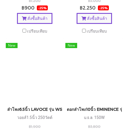
฿1,200
฿3,000
฿900
฿2,250
-25%
-25%
สั่งซื้อสินค้า
สั่งซื้อสินค้า
เปรียบเทียบ
เปรียบเทียบ
New
New
ลำโพง6.5นิ้ว LAVOCE รุ่น WSF061.52
ดอกลำโพง10นิ้ว EMINENCE รุ่น
วอยส์1.5นิ้ว 250วัตต์
u.s.a. 150W
฿1,900
฿3,800