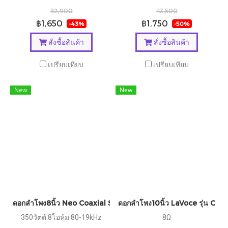
฿2,900
฿3,500
฿1,650
฿1,750
-43%
-50%
สั่งซื้อสินค้า
สั่งซื้อสินค้า
เปรียบเทียบ
เปรียบเทียบ
New
New
ดอกลำโพง8นิ้ว Neo Coaxial Speakers 8cxn50
ดอกลำโพง10นิ้ว LaVoce รุ่น CSF
350วัตต์ 8โอห์ม 80-19kHz
8Ω